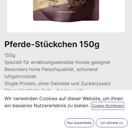
Pferde-Stückchen 150g
150g
Speziell für ernährungssensible Hunde geeignet
Besonders hohe Fleischqualität, schonend
luftgetrocknet
Single Protein, ohne Getreide und Zuckerzusatz
Ohne künstliche Farb-, Aroma- und
Konservierungsstoffe
Wir verwenden Cookies auf dieser Website, um Ihnen
ein besseres Nutzererlebnis zu bieten.
Cookie-Richtlinien
8,99
€
Alle Preise inkl. MwSt.
zzgl. Versandkosten
Nur essentielle
Ich stimme zu
Oje, das ist leider grad aufgegessen!