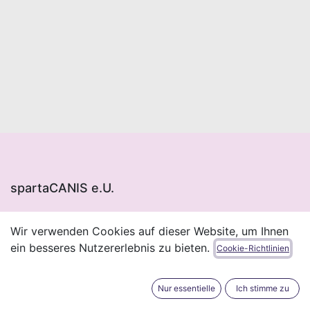
spartaCANIS e.U.
Wir verwenden Cookies auf dieser Website, um Ihnen
Bürgergasse 13​
ein besseres Nutzererlebnis zu bieten.
Cookie-Richtlinien
8330 Feldbach
Telefon:
+43 677 647 701 72
E-Mail:
office@spartacanis.at
Nur essentielle
Ich stimme zu