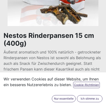
Nestos Rinderpansen 15 cm
(400g)
Äußerst aromatisch und 100% natürlich - getrockneter
Rinderpansen von Nestos ist sowohl als Belohnung als
auch als Snack für Zwischendurch geeignet. Statt
frischem Pansen kann dieser Kauartikel auch als nicht
ganz so geruchsintensive Alternative zum rohem
Wir verwenden Cookies auf dieser Website, um Ihnen
Kutteln angeboten werden. Die einzelnen Sticks sind
ein besseres Nutzererlebnis zu bieten.
Cookie-Richtlinien
rund 15 cm lang und sind daher auch im Handling
einfacher.
Nur essentielle
Ich stimme zu
Wie alle Kauartikel bei spartaCANIS kommt auch der