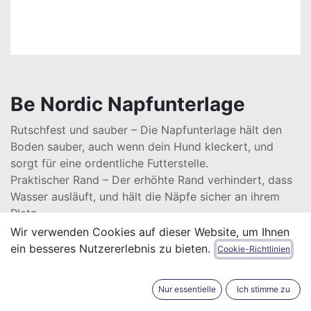
Be Nordic Napfunterlage
Rutschfest und sauber – Die Napfunterlage hält den
Boden sauber, auch wenn dein Hund kleckert, und
sorgt für eine ordentliche Futterstelle.
Praktischer Rand – Der erhöhte Rand verhindert, dass
Wasser ausläuft, und hält die Näpfe sicher an ihrem
Platz.
Stylisches Design – Mit dem schlichten BE-NORDIC-
Wir verwenden Cookies auf dieser Website, um Ihnen
Druck bringt die Unterlage ein Stück Urlaubsgefühl in
ein besseres Nutzererlebnis zu bieten.
Cookie-Richtlinien
dein Zuhause und ist spülmaschinengeeignet für
einfache Reinigung.
Nur essentielle
Ich stimme zu
20,00
€
Alle Preise inkl. MwSt.
zzgl.