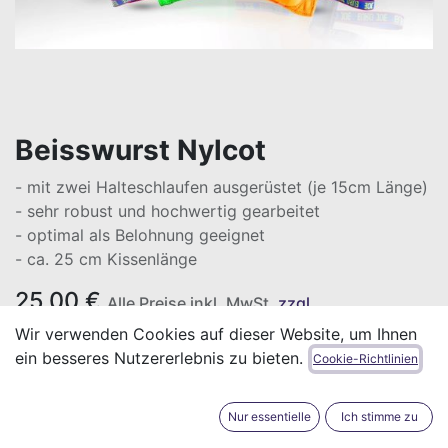
Beisswurst Nylcot
- mit zwei Halteschlaufen ausgerüstet (je 15cm Länge)
- sehr robust und hochwertig gearbeitet
- optimal als Belohnung geeignet
- ca. 25 cm Kissenlänge
25,00
€
Alle Preise inkl. MwSt.
zzgl.
Versandkosten
Wir verwenden Cookies auf dieser Website, um Ihnen
ein besseres Nutzererlebnis zu bieten.
Cookie-Richtlinien
Oje, das ist leider gerade ausverkauft!
Nur essentielle
Ich stimme zu
Wird bei Bestellung so schnell wie möglich ausgeliefert!